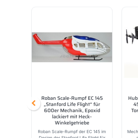
Roban Scale-Rumpf EC 145
Hub
„Stanford Life Flight“ für
45
600er Mechanik, Epoxid
To
lackiert mit Heck-
Winkelgetriebe
Roban Scale-Rumpf der EC 145 im
Mech
Design der Stanford Life Flight für