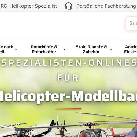
RC-Helikopter Spezialist
Persönliche Fachberatung
le nach
Rotorköpfe &
Scale Rümpfe &
Antri
ll
Rotorblätter
Zubehör
Elektr
 SPEZIALISTEN-ONLINE
FÜR
Helicopter-Modellba