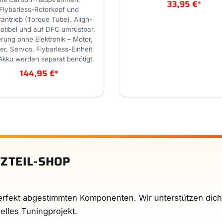
33,95 €
*
Flybarless-Rotorkopf und
rantrieb (Torque Tube). Align-
tibel und auf DFC umrüstbar.
erung ohne Elektronik – Motor,
er, Servos, Flybarless-Einheit
Akku werden separat benötigt.
144,95 €
*
TZTEIL-SHOP
erfekt abgestimmten Komponenten. Wir unterstützen dich d
elles Tuningprojekt.