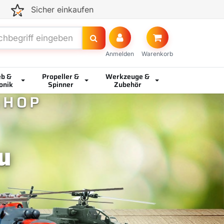
Sicher einkaufen
Suchen
Anmelden
Warenkorb
eb &
Propeller &
Werkzeuge &
onik
Spinner
Zubehör
SHOP
u