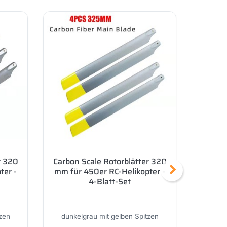
r 320
Carbon Scale Rotorblätter 320
Carbon
ter -
mm für 450er RC-Helikopter -
mm für
4-Blatt-Set
zen
dunkelgrau mit gelben Spitzen
dunke