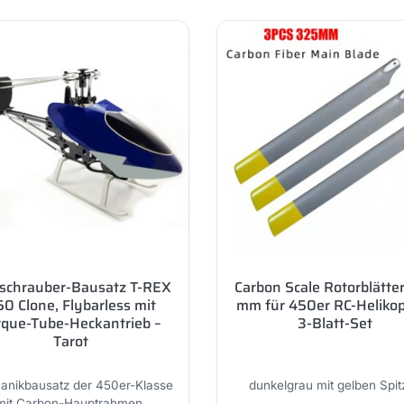
schrauber-Bausatz T-REX
Carbon Scale Rotorblätte
0 Clone, Flybarless mit
mm für 450er RC-Helikop
rque-Tube-Heckantrieb –
3-Blatt-Set
Tarot
anikbausatz der 450er-Klasse
dunkelgrau mit gelben Spit
mit Carbon-Hauptrahmen,